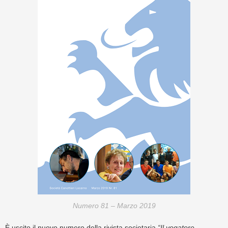
Numero 81 – Marzo 2019
È uscito il nuovo numero della rivista societaria
“Il vogatore