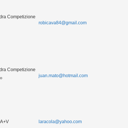
dra Competizione
robicava84@gmail.com
dra Competizione
juan.mato@hotmail.com
co
 A+V
laracola@yahoo.com