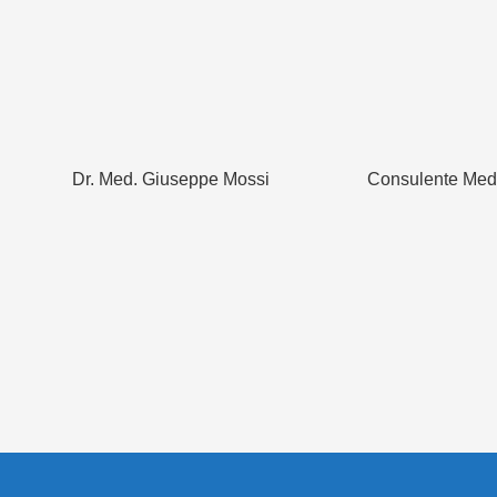
Dr. Med. Giuseppe Mossi
Consulente Medi
Copyright © -SCL - Società Canottieri Locarno