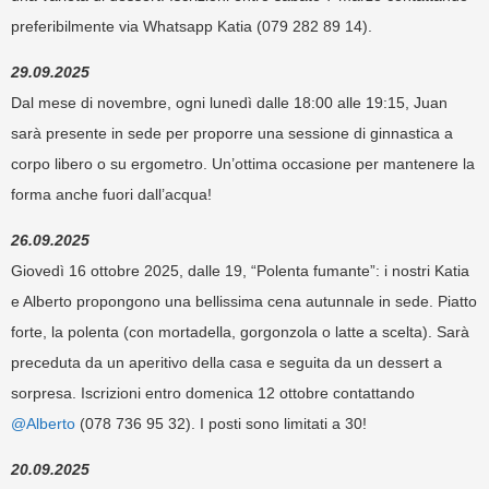
preferibilmente via Wha
tsapp Katia (079 282 89 14).
29.09.2025
Dal mese di
novembre
,
ogni
lunedì dalle 18:00 alle 19:15
, Juan
sarà presente in sede per proporre una sessione di
ginnastica a
corpo libero
o su
ergometro.
Un’ottima occasione per mantenere la
forma anche fuori dall’acqua!
26.09.2025
Giovedì 16 ottobre 2025, dalle 19, “Polenta fumante”: i nostri Katia
e Alberto propongono una bellissima cena autunnale in sede. Piatto
forte, la polenta (con mortadella, gorgonzola o latte a scelta). Sarà
preceduta da un aperitivo della casa e seguita da un dessert a
sorpresa. Iscrizioni entro domenica 12 ottobre contattando
@Alberto
(078 736 95 32). I posti sono limitati a 30!
20.09.2025