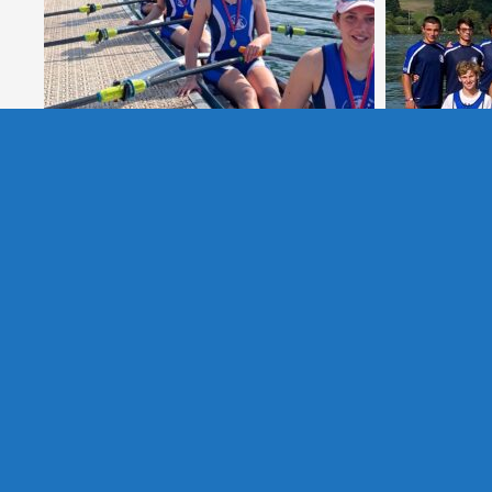
Per la SCL un avvio di stagione col
Giulia e Bea
botto
ai Campionat
Post navigation
Il gruppo Amatori SCL rende visita all