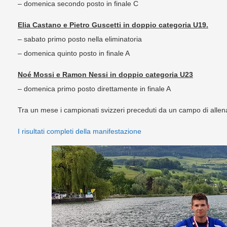
– domenica secondo posto in finale C
Elia Castano e Pietro Guscetti in doppio categoria U19.
– sabato primo posto nella eliminatoria
– domenica quinto posto in finale A
Noé Mossi e Ramon Nessi in doppio categoria U23
– domenica primo posto direttamente in finale A
Tra un mese i campionati svizzeri preceduti da un campo di alle
I risultati completi della manifestazione