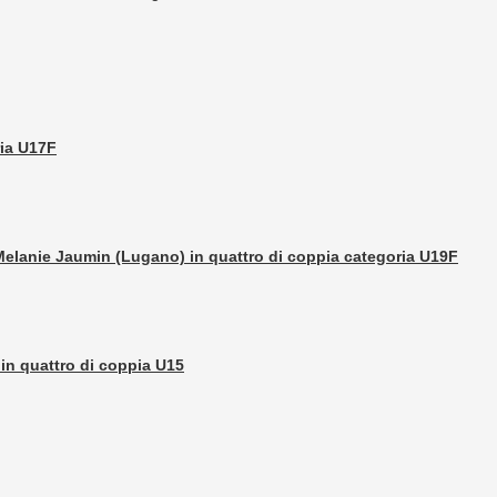
ria U17F
 Melanie Jaumin (Lugano) in quattro di coppia categoria U19F
 in quattro di coppia U15