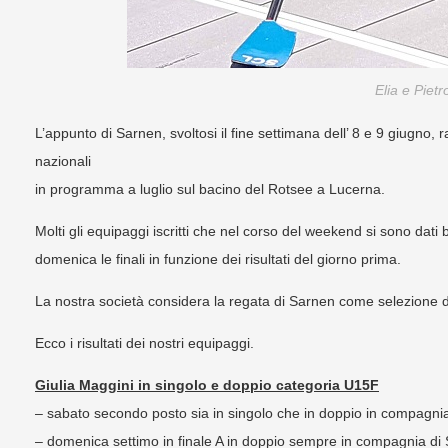
Elia e Pietr
L’appunto di Sarnen, svoltosi il fine settimana dell’ 8 e 9 giugno
nazionali
in programma a luglio sul bacino del Rotsee a Lucerna.
Molti gli equipaggi iscritti che nel corso del weekend si sono dati b
domenica le finali in funzione dei risultati del giorno prima.
La nostra società considera la regata di Sarnen come selezione d
Ecco i risultati dei nostri equipaggi.
Giulia Maggini in singolo e doppio categoria U15F
– sabato secondo posto sia in singolo che in doppio in compagni
– domenica settimo in finale A in doppio sempre in compagnia di 