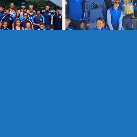
 – Argento in doppio U17F
La SCL vince nuovamente la “
i svizzeri 2021
CUP”
a Canottieri Gavirate
Gita a Berna – Gruppo Amatori