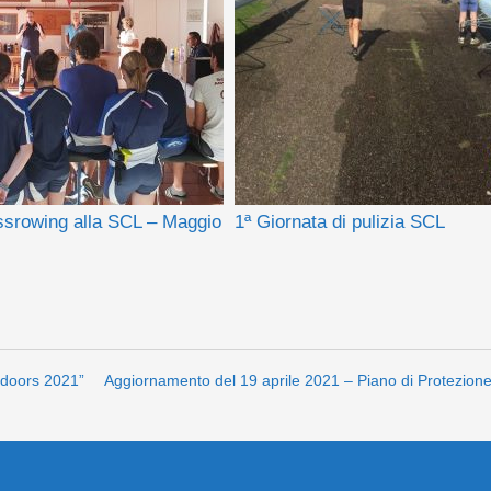
issrowing alla SCL – Maggio
1ª Giornata di pulizia SCL
Indoors 2021”
Aggiornamento del 19 aprile 2021 – Piano di Protezion