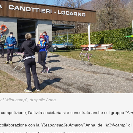
 al “Mini-camp”, di spalle Anna.
ompetizione, l’attività societaria si è concetrata anche sul gruppo
“Am
collaborazione con la
“Responsabile Amatori”
Anna, dei
“Mini-camp”
di