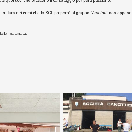
utti quei soci che praticano il canottaggio per pura passione.
truttura dei corsi che la SCL proporrà al gruppo
“Amatori”
non appena l
ella mattinata.