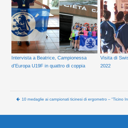
Intervista a Beatrice, Campionessa
Visita di Sw
d’Europa U19F in quattro di coppia
2022
Post navigation
10 medaglie ai campionati ticinesi di ergometro – “Ticino 
Copyright © -SCL - Società Canottieri Locarno