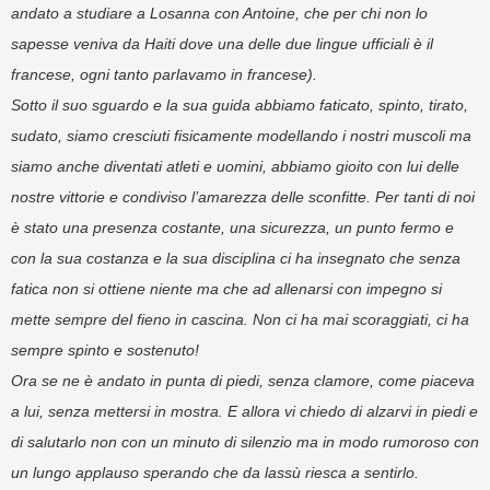
andato a studiare a Losanna con Antoine, che per chi non lo
sapesse veniva da Haiti dove una delle due lingue ufficiali è il
francese, ogni tanto parlavamo in francese).
Sotto il suo sguardo e la sua guida abbiamo faticato, spinto, tirato,
sudato, siamo cresciuti fisicamente modellando i nostri muscoli ma
siamo anche diventati atleti e uomini, abbiamo gioito con lui delle
nostre vittorie e condiviso l’amarezza delle sconfitte. Per tanti di noi
è stato una presenza costante, una sicurezza, un punto fermo e
con la sua costanza e la sua disciplina ci ha insegnato che senza
fatica non si ottiene niente ma che ad allenarsi con impegno si
mette sempre del fieno in cascina. Non ci ha mai scoraggiati, ci ha
sempre spinto e sostenuto!
Ora se ne è andato in punta di piedi, senza clamore, come piaceva
a lui, senza mettersi in mostra. E allora vi chiedo di alzarvi in piedi e
di salutarlo non con un minuto di silenzio ma in modo rumoroso con
un lungo applauso sperando che da lassù riesca a sentirlo.