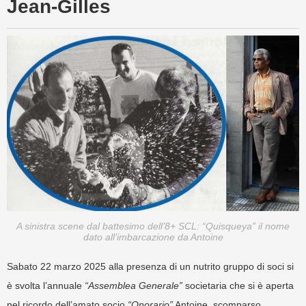
Jean-Gilles
A sinistra scene dal battesimo dell’8+ SCL: “Quisqueya” il nome
dato all’imbarcazione da Antoine
Sabato 22 marzo 2025 alla presenza di un nutrito gruppo di soci si
è svolta l’annuale
“Assemblea Generale”
societaria che si è aperta
nel ricordo dell’amato socio
“Onorario”
Antoine, scomparso