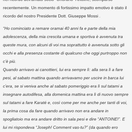
recentemente. Un momento di fortissimo impatto emotivo è stato il
ricordo del nostro Presidente Dott. Giuseppe Mossi .
“Ho cominciato a remare oramai 40 anni fa e parte della mia
adolescenza, della mia crescita umana e sportiva è avvenuta tra
queste mura, con alcuni di voi ma soprattutto è avvenuta sotto gli
occhi e alla presenza costante di qualcuno che oggi purtroppo non
c’è più.
Quando arrivavo ai canottieri, lui era sempre lì: alla sera lì a fare
pesi, al sabato mattina quando arrivavamo per uscire in barca lui
c’era, se si veniva anche al sabato pomeriggio era lì sul tatami a
insegnare autodifesa, alla domenica mattina era lì di nuovo sempre
sul tatami a fare Karaté e, così come per me anche per tanti di voi,
la prima cosa da fare quando arrivavo non era andare in
spogliatoio ma era andare dritto in sala pesi e dire “ANTOINE!”. E
lui mi rispondeva “Joseph! Comment vas-tu?” (da quando ero