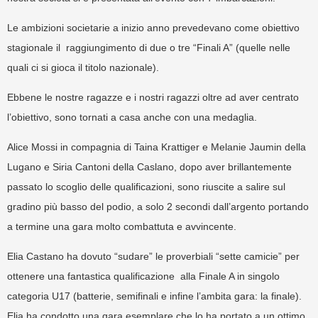
Le ambizioni societarie a inizio anno prevedevano come obiettivo
stagionale il raggiungimento di due o tre “Finali A” (quelle nelle
quali ci si gioca il titolo nazionale).
Ebbene le nostre ragazze e i nostri ragazzi oltre ad aver centrato
l’obiettivo, sono tornati a casa anche con una medaglia.
Alice Mossi in compagnia di Taina Krattiger e Melanie Jaumin della
Lugano e Siria Cantoni della Caslano, dopo aver brillantemente
passato lo scoglio delle qualificazioni, sono riuscite a salire sul
gradino più basso del podio, a solo 2 secondi dall’argento portando
a termine una gara molto combattuta e avvincente.
Elia Castano ha dovuto “sudare” le proverbiali “sette camicie” per
ottenere una fantastica qualificazione alla Finale A in singolo
categoria U17 (batterie, semifinali e infine l’ambita gara: la finale).
Elia ha condotto una gara esemplare che lo ha portato a un ottimo