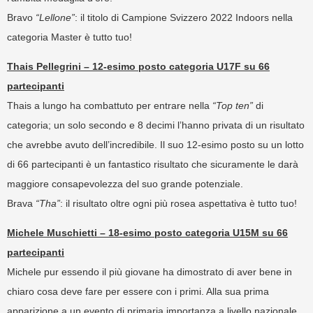
Bravo
“Lellone”
: il titolo di Campione Svizzero 2022 Indoors nella
categoria Master è tutto tuo!
Thais Pellegrini – 12-esimo posto categoria U17F su 66
partecipanti
Thais a lungo ha combattuto per entrare nella
“Top ten”
di
categoria; un solo secondo e 8 decimi l’hanno privata di un risultato
che avrebbe avuto dell’incredibile. Il suo 12-esimo posto su un lotto
di 66 partecipanti è un fantastico risultato che sicuramente le darà
maggiore consapevolezza del suo grande potenziale.
Brava
“Tha”
: il risultato oltre ogni più rosea aspettativa è tutto tuo!
Michele Muschietti – 18-esimo posto categoria U15M su 66
partecipanti
Michele pur essendo il più giovane ha dimostrato di aver bene in
chiaro cosa deve fare per essere con i primi. Alla sua prima
apparizione a un evento di primaria importanza a livello nazionale,