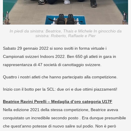
In piedi da sinistra: Beatrice, Thais e Michele In ginocchio da
sinistra: Roberto, Raffaele e Pier
Sabato 29 gennaio 2022 si sono svolti in forma virtuale i
Campionati svizzeri Indoors 2022. Ben 650 gli atleti in gara in
rappresentanza di 47 società di canottaggio svizzere.
Quattro i nostri atleti che hanno partecipato alla competizione.
Inizio con il botto per la SCL: due ori e due ottimi piazzamenti!
Beatrice Ravini Perelli – Medaglia d’oro categoria U17F
Nella edizione 2021 della stessa competizione, Beatrice aveva
conquistato un incredibile secondo posto . Era dunque presumibile
che quest’anno potesse di nuovo salire sul podio. Non è però