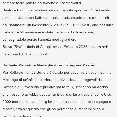
sempre facile partire da favorite e riconfermarsi.
Beatrice ha dimostrato una innata maturità sportiva. Pur essendo
inserita nella prima batteria, quella teoricamente delle meno forti,
ha
“stampato”
un incredibile 5′ 23″ e 8 sui 1500 metri, che nessuna
delle altre 66 avvesarie é stata più in grado di replicare,
consegnadole perciò l’ambita medaglia d’oro.
Brava
“Bea”
: il titolo di Campionessa Svizzera 2022 Indoors nella
categoria U17F é tutto tuo!
Raffaele Mercato – Medaglia d’oro categoria Master
Per Raffaele non esistono più parole per descrivere i suoi risultati.
Mai pago di un’infinita carriera sportiva, ricca di pregevoli risultati,
Raffaele più invecchia e più diventa forte. Quest’anno ha deciso
che nessuno avrebbe dovuto far meglio di lui e il suo 6′ 30″ e 6 sui
2000 metri è risultato il miglior tempo assoluto di tutte le categorie
Master, exploit questo che gli ha permesso di mettersi al collo
l’ambita medaglia d’oro.