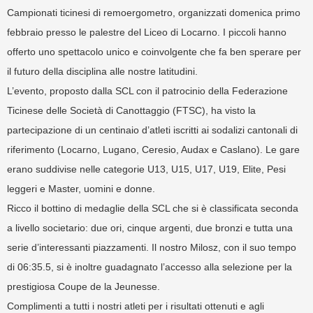
Campionati ticinesi di remoergometro, organizzati domenica primo
febbraio presso le palestre del Liceo di Locarno. I piccoli hanno
offerto uno spettacolo unico e coinvolgente che fa ben sperare per
il futuro della disciplina alle nostre latitudini.
L’evento, proposto dalla SCL con il patrocinio della Federazione
Ticinese delle Società di Canottaggio (FTSC), ha visto la
partecipazione di un centinaio d’atleti iscritti ai sodalizi cantonali di
riferimento (Locarno, Lugano, Ceresio, Audax e Caslano). Le gare
erano suddivise nelle categorie U13, U15, U17, U19, Elite, Pesi
leggeri e Master, uomini e donne.
Ricco il bottino di medaglie della SCL che si è classificata seconda
a livello societario: due ori, cinque argenti, due bronzi e tutta una
serie d’interessanti piazzamenti. Il nostro Milosz, con il suo tempo
di 06:35.5, si è inoltre guadagnato l’accesso alla selezione per la
prestigiosa Coupe de la Jeunesse.
Complimenti a tutti i nostri atleti per i risultati ottenuti e agli