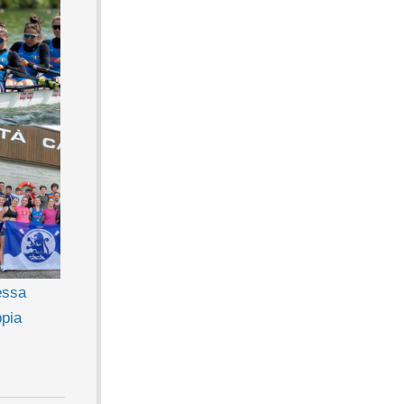
essa
ppia