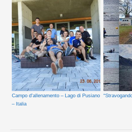
Campo d’allenamento – Lago di Pusiano
“Stravogand
– Italia