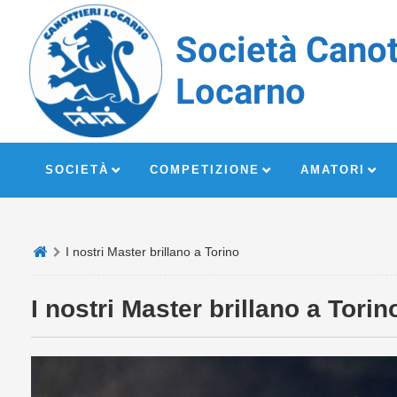
Società Canot
Locarno
SOCIETÀ
COMPETIZIONE
AMATORI
I nostri Master brillano a Torino
I nostri Master brillano a Torin