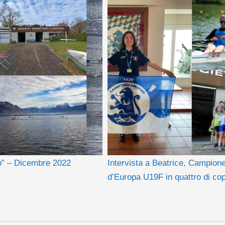
o” – Dicembre 2022
Intervista a Beatrice, Campion
d’Europa U19F in quattro di co