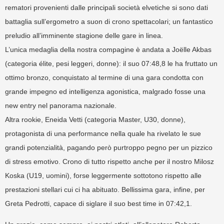
rematori provenienti dalle principali società elvetiche si sono dati
battaglia sull’ergometro a suon di crono spettacolari; un fantastico
preludio all’imminente stagione delle gare in linea.
L’unica medaglia della nostra compagine è andata a Joëlle Akbas
(categoria élite, pesi leggeri, donne): il suo 07:48,8 le ha fruttato un
ottimo bronzo, conquistato al termine di una gara condotta con
grande impegno ed intelligenza agonistica, malgrado fosse una
new entry nel panorama nazionale.
Altra rookie, Eneida Vetti (categoria Master, U30, donne),
protagonista di una performance nella quale ha rivelato le sue
grandi potenzialità, pagando però purtroppo pegno per un pizzico
di stress emotivo. Crono di tutto rispetto anche per il nostro Milosz
Koska (U19, uomini), forse leggermente sottotono rispetto alle
prestazioni stellari cui ci ha abituato. Bellissima gara, infine, per
Greta Pedrotti, capace di siglare il suo best time in 07:42,1.