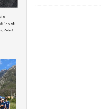
ci e
i 4x e gli
i, Peter!