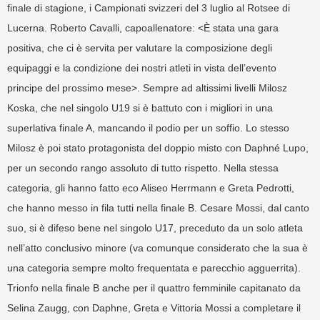
finale di stagione, i Campionati svizzeri del 3 luglio al Rotsee di
Lucerna. Roberto Cavalli, capoallenatore: <È stata una gara
positiva, che ci è servita per valutare la composizione degli
equipaggi e la condizione dei nostri atleti in vista dell’evento
principe del prossimo mese>. Sempre ad altissimi livelli Milosz
Koska, che nel singolo U19 si è battuto con i migliori in una
superlativa finale A, mancando il podio per un soffio. Lo stesso
Milosz è poi stato protagonista del doppio misto con Daphné Lupo,
per un secondo rango assoluto di tutto rispetto. Nella stessa
categoria, gli hanno fatto eco Aliseo Herrmann e Greta Pedrotti,
che hanno messo in fila tutti nella finale B. Cesare Mossi, dal canto
suo, si è difeso bene nel singolo U17, preceduto da un solo atleta
nell’atto conclusivo minore (va comunque considerato che la sua è
una categoria sempre molto frequentata e parecchio agguerrita).
Trionfo nella finale B anche per il quattro femminile capitanato da
Selina Zaugg, con Daphne, Greta e Vittoria Mossi a completare il