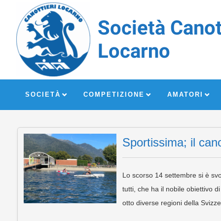
Società Canot
Locarno
SOCIETÀ
COMPETIZIONE
AMATORI
Sportissima; il cano
Lo scorso 14 settembre si è svo
tutti, che ha il nobile obiettivo 
otto diverse regioni della Svizz