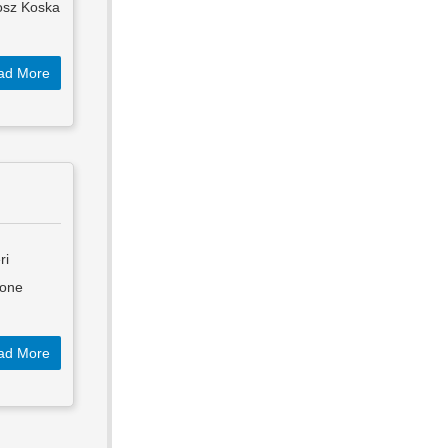
osz Koska
ad More
ri
ione
ad More