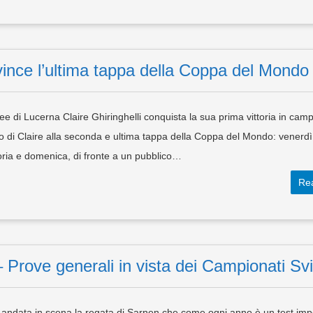
 vince l’ultima tappa della Coppa del Mondo
ee di Lucerna Claire Ghiringhelli conquista la sua prima vittoria in cam
o di Claire alla seconda e ultima tappa della Coppa del Mondo: venerdì
toria e domenica, di fronte a un pubblico…
Re
 Prove generali in vista dei Campionati Svi
 andata in scena la regata di Sarnen che come ogni anno è un test imp