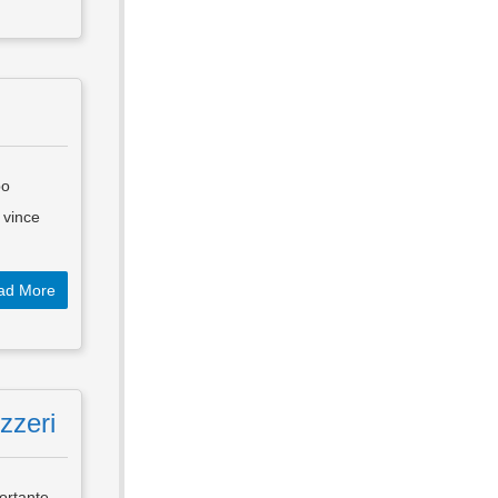
po
 vince
ad More
zzeri
ortante