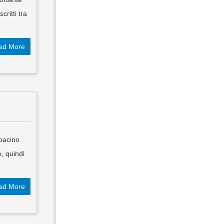
ritti tra
ad More
 bacino
, quindi
ad More