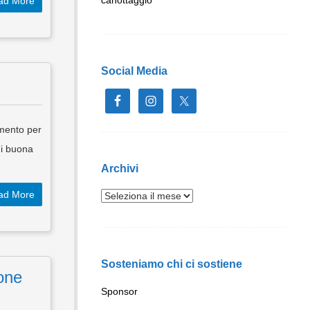
ad More
Social Media
amento per
di buona
Archivi
ad More
Sosteniamo chi ci sostiene
ione
Sponsor