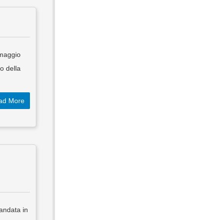
 maggio
o della
ad More
andata in