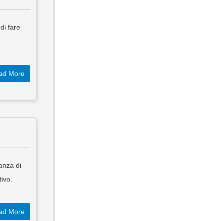
di fare
ad More
anza di
tivo.
ad More