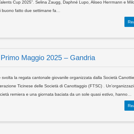
“Talents Cup 2025”. Selina Zaugg, Daphné Lupo, Aliseo Herrmann e Mil
 buono fatto due settimane fa…
Re
– Primo Maggio 2025 – Gandria
svolta la regata cantonale giovanile organizzata dalla Società Canottie
derazione Ticinese delle Società di Canottaggio (FTSC) . Un’organizzaz
società remiera e una giornata baciata da un sole quasi estivo, hanno…
Re