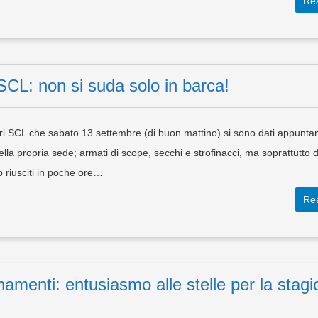
Re
 SCL: non si suda solo in barca!
tieri SCL che sabato 13 settembre (di buon mattino) si sono dati appunt
della propria sede; armati di scope, secchi e strofinacci, ma soprattutto 
o riusciti in poche ore…
Re
namenti: entusiasmo alle stelle per la stag